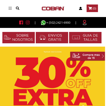
(0)
|
+ (502) 2421-6900
|