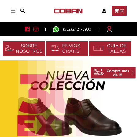
(0)
|
+ (502) 2421-6900
|