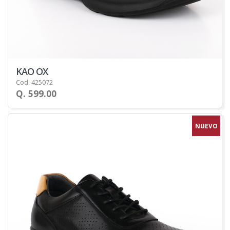
KAO OX
Cod. 425072
Q. 599.00
NUEVO