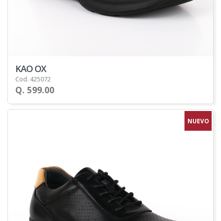
KAO OX
Cod. 425072
Q. 599.00
NUEVO