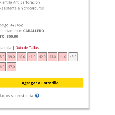
lantilla Anti perforación
esistente a hidrocarburos
ódigo:
423462
epartamento:
CABALLERO
TQ. 300.00
ija talla |
Guia de Tallas
8.0
39.0
40.0
41.0
42.0
43.0
44.0
45.0
6.0
47.0
uctos sin existencia