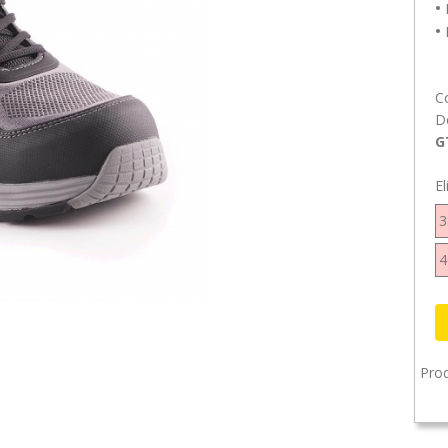
•
P
•
R
C
D
G
El
3
4
Prod