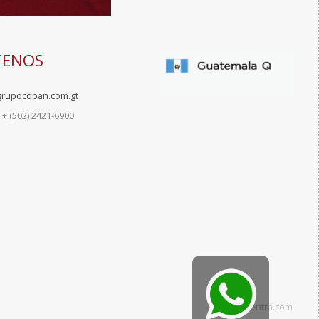
TENOS
grupocoban.com.gt
+ (502) 2421-6900
By
Xentra.com