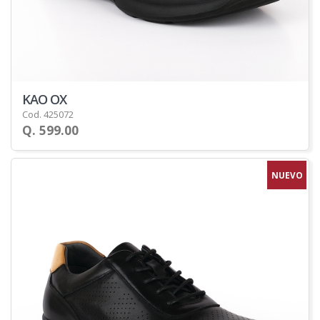
KAO OX
Cod. 425072
Q. 599.00
NUEVO