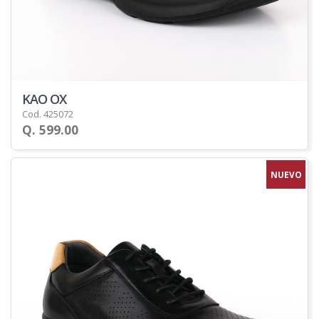
KAO OX
Cod. 425072
Q. 599.00
NUEVO