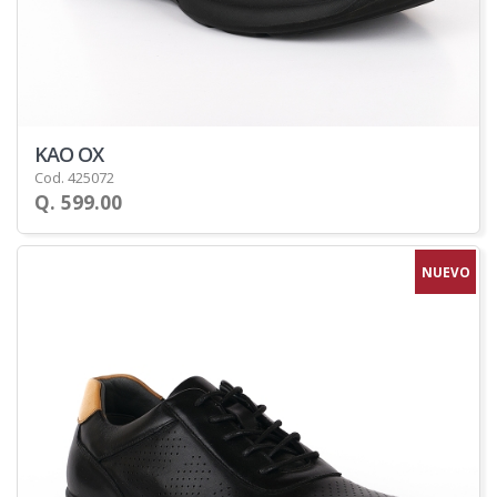
KAO OX
Cod. 425072
Q. 599.00
NUEVO