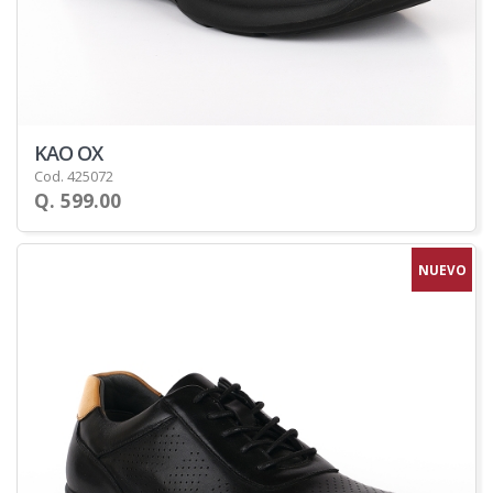
KAO OX
Cod. 425072
Q. 599.00
NUEVO