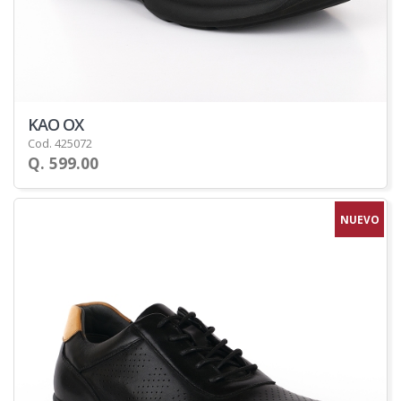
KAO OX
Cod. 425072
Q. 599.00
NUEVO