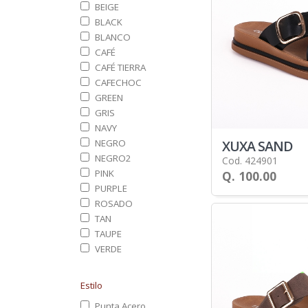
BEIGE
BLACK
BLANCO
CAFÉ
CAFÉ TIERRA
CAFECHOC
GREEN
GRIS
NAVY
XUXA SAND
NEGRO
NEGRO2
Cod. 424901
PINK
Q. 100.00
PURPLE
ROSADO
TAN
TAUPE
VERDE
Estilo
Punta Acero