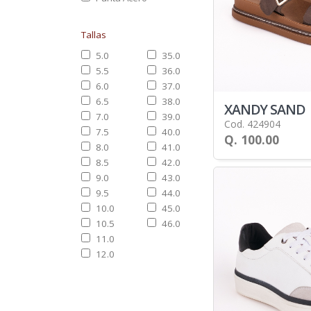
Tallas
5.0
35.0
5.5
36.0
6.0
37.0
6.5
38.0
XANDY SAND
7.0
39.0
Cod. 424904
7.5
40.0
Q. 100.00
8.0
41.0
8.5
42.0
9.0
43.0
9.5
44.0
10.0
45.0
10.5
46.0
11.0
12.0