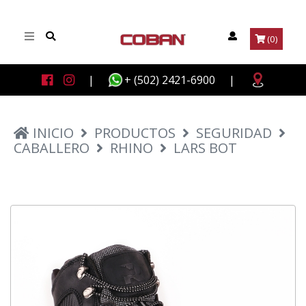
(0)
|
+ (502) 2421-6900
|
INICIO
PRODUCTOS
SEGURIDAD
CABALLERO
RHINO
LARS BOT