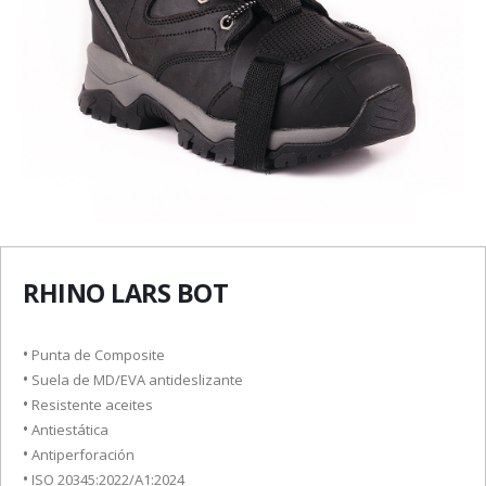
RHINO LARS BOT
•
Punta de Composite
•
Suela de MD/EVA antideslizante
•
Resistente aceites
•
Antiestática
•
Antiperforación
•
ISO 20345:2022/A1:2024