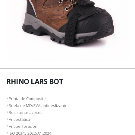
RHINO LARS BOT
•
Punta de Composite
•
Suela de MD/EVA antideslizante
•
Resistente aceites
•
Antiestática
•
Antiperforación
•
ISO 20345:2022/A1:2024