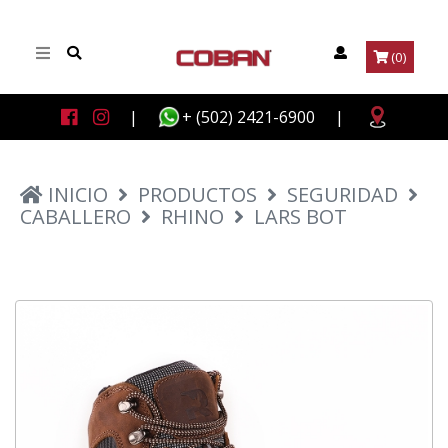
(0)
|
+ (502) 2421-6900
|
INICIO
PRODUCTOS
SEGURIDAD
CABALLERO
RHINO
LARS BOT