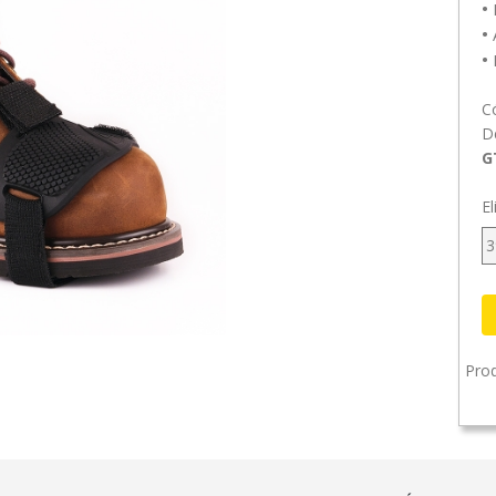
•
R
•
A
•
C
D
G
El
3
Prod