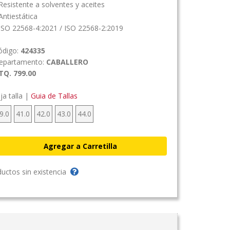
esistente a solventes y aceites
ntiestática
ISO 22568-4:2021 / ISO 22568-2:2019
ódigo:
424335
epartamento:
CABALLERO
TQ. 799.00
ija talla |
Guia de Tallas
9.0
41.0
42.0
43.0
44.0
uctos sin existencia