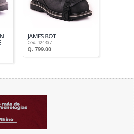
ON
JAMES BOT
E
Cod. 424337
Q. 799.00