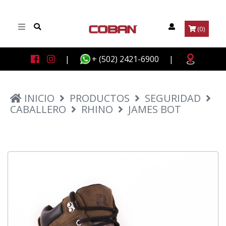
(0)
|
+ (502) 2421-6900
|
INICIO
PRODUCTOS
SEGURIDAD
CABALLERO
RHINO
JAMES BOT