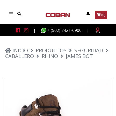
(0)
|
+ (502) 2421-6900
|
INICIO
PRODUCTOS
SEGURIDAD
CABALLERO
RHINO
JAMES BOT