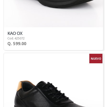
KAO OX
Cod. 425072
Q. 599.00
NUEVO