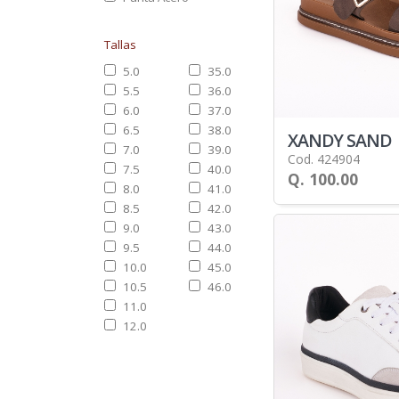
Tallas
5.0
35.0
5.5
36.0
6.0
37.0
6.5
38.0
XANDY SAND
7.0
39.0
Cod. 424904
7.5
40.0
Q. 100.00
8.0
41.0
8.5
42.0
9.0
43.0
9.5
44.0
10.0
45.0
10.5
46.0
11.0
12.0