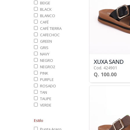
BEIGE
BLACK
BLANCO
CAFÉ
CAFÉ TIERRA
CAFECHOC
GREEN
GRIS
NAVY
XUXA SAND
NEGRO
NEGRO2
Cod. 424901
PINK
Q. 100.00
PURPLE
ROSADO
TAN
TAUPE
VERDE
Estilo
Punta Acero