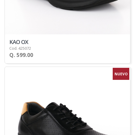
KAO OX
Cod. 425072
Q. 599.00
NUEVO