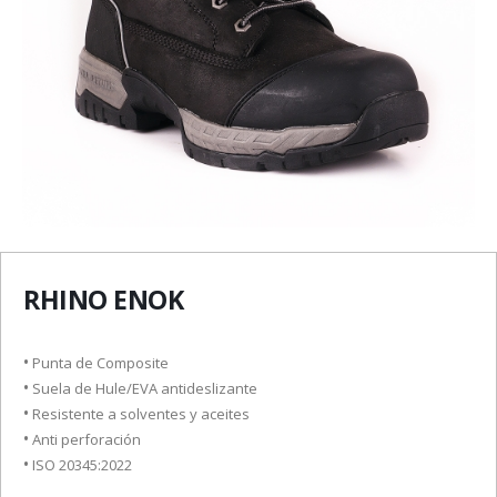
RHINO ENOK
•
Punta de Composite
•
Suela de Hule/EVA antideslizante
•
Resistente a solventes y aceites
•
Anti perforación
•
ISO 20345:2022