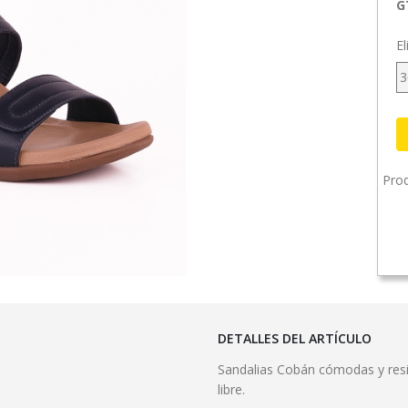
G
El
3
Prod
DETALLES DEL ARTÍCULO
Sandalias Cobán cómodas y resist
libre.