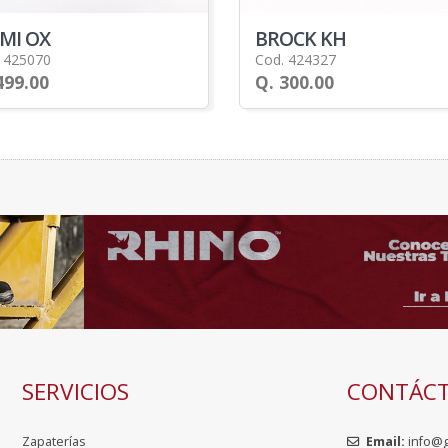
MI OX
BROCK KH
 425070
Cod. 424327
499.00
Q. 300.00
SERVICIOS
CONTÁC
Zapaterías
Email:
info@