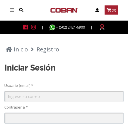
(0)
|
+ (502) 2421-6900
|
Inicio
Registro
Iniciar Sesión
Usuario (email) *
Contraseña *