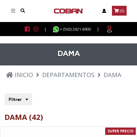
(0)
|
+ (502) 2421-6900
|
DAMA
INICIO
DEPARTAMENTOS
DAMA
Filtrar
DAMA (42)
SUPER PRECIO