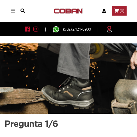
(0)
|
+ (502) 2421-6900
|
Pregunta 1/6