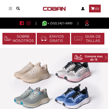
(0)
|
+ (502) 2421-6900
|